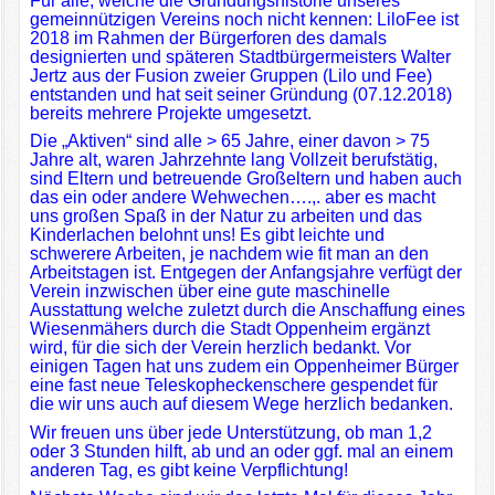
Für alle, welche die Gründungshistorie unseres
gemeinnützigen Vereins noch nicht kennen: LiloFee ist
2018 im Rahmen der Bürgerforen des damals
designierten und späteren Stadtbürgermeisters Walter
Jertz aus der Fusion zweier Gruppen (Lilo und Fee)
entstanden und hat seit seiner Gründung (07.12.2018)
bereits mehrere Projekte umgesetzt.
Die „Aktiven“ sind alle > 65 Jahre, einer davon > 75
Jahre alt, waren Jahrzehnte lang Vollzeit berufstätig,
sind Eltern und betreuende Großeltern und haben auch
das ein oder andere Wehwechen….,. aber es macht
uns großen Spaß in der Natur zu arbeiten und das
Kinderlachen belohnt uns! Es gibt leichte und
schwerere Arbeiten, je nachdem wie fit man an den
Arbeitstagen ist. Entgegen der Anfangsjahre verfügt der
Verein inzwischen über eine gute maschinelle
Ausstattung welche zuletzt durch die Anschaffung eines
Wiesenmähers durch die Stadt Oppenheim ergänzt
wird, für die sich der Verein herzlich bedankt. Vor
einigen Tagen hat uns zudem ein Oppenheimer Bürger
eine fast neue Teleskopheckenschere gespendet für
die wir uns auch auf diesem Wege herzlich bedanken.
Wir freuen uns über jede Unterstützung, ob man 1,2
oder 3 Stunden hilft, ab und an oder ggf. mal an einem
anderen Tag, es gibt keine Verpflichtung!