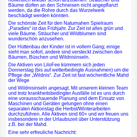
Bäume dürfen an den Schneisen nicht angepflanzt
werden, da die Rohre durch das Wurzelwerk
beschädigt werden könnten.
Die schönste Zeit für den Naturnahen Spielraum
„Paradies“ ist das Frühjahr. Zur Zeit ist alles grün und
viele Bäume, Sträucher und Wildblumen sind
wunderschön anzusehen.
Der Hüttenbau der Kinder ist in vollem Gang; einige
sieht man sofort, andere sind versteckt zwischen den
Bäumen, Büschen und Wildnisinseln.
Die Aktiven von LiloFee kümmern sich jeden
Donnerstag (bis auf wetterbedingte Ausnahmen) um die
Pflege der „Wildnis“. Zur Zeit ist fast wöchentliche Mahd
der Wege
und Wildnisinseln angesagt. Mit unserem kleinen Team
und trotz krankheitsbedingter Ausfälle ist es uns durch
eine vorausschauende Planung und dem Einsatz von
Maschinen und Geräten gelungen ohne einen
separaten Aktionstag die Herbst/Winterarbeiten
durchzuführen. Alle Aktiven sind 60+ und wir freuen uns
insbesondere in der Urlaubszeit über Unterstützung
z.B. bei der Mahd.
Eine sehr erfreuliche Nachricht: