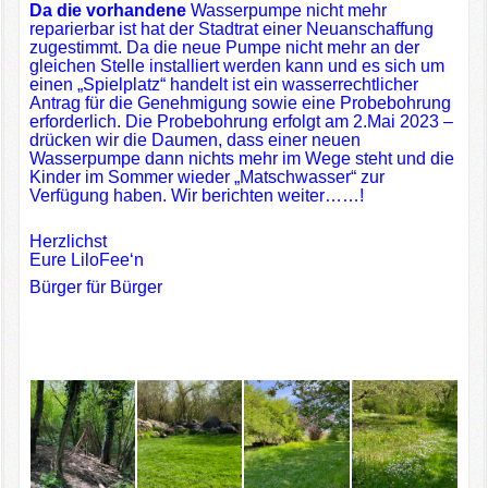
Da die
vorhandene
Wasserpumpe nicht mehr
reparierbar ist hat der Stadtrat einer Neuanschaffung
zugestimmt. Da die neue Pumpe nicht mehr an der
gleichen Stelle installiert werden kann und es sich um
einen „Spielplatz“ handelt ist ein wasserrechtlicher
Antrag für die Genehmigung sowie eine Probebohrung
erforderlich. Die Probebohrung erfolgt am 2.Mai 2023 –
drücken wir die Daumen, dass einer neuen
Wasserpumpe dann nichts mehr im Wege steht und die
Kinder im Sommer wieder „Matschwasser“ zur
Verfügung haben. Wir berichten weiter……!
Herzlichst
Eure LiloFee‘n
Bürger für Bürger