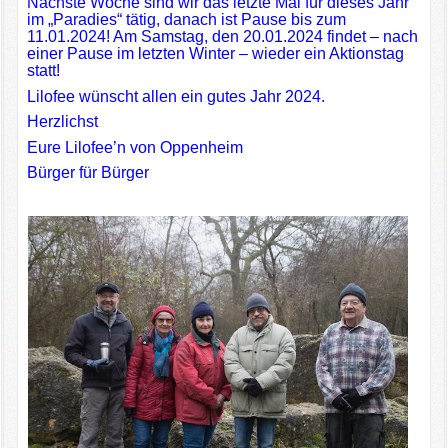
Nächste Woche sind wir das letzte Mal für dieses Jahr
im „Paradies“ tätig, danach ist Pause bis zum
11.01.2024! Am Samstag, den 20.01.2024 findet – nach
einer Pause im letzten Winter – wieder ein Aktionstag
statt!
Lilofee wünscht allen ein gutes Jahr 2024.
Herzlichst
Eure Lilofee’n von Oppenheim
Bürger für Bürger