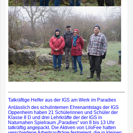
Tatkräftige Helfer aus der IGS am Werk im Paradies
Anlässlich des schulinternen Ehrenamtstags der IGS
Oppenheim haben 21 Schülerinnen und Schüler der
Klasse 8 D und drei Lehrkräfte der der IGS in
Naturnahen Spielraum „Paradies“ von 8 bis 13 Uhr
tatkräftig angepackt. Die Aktiven von LiloFee hatten
verschiedene Arbeitsaufträge festgelegt, die in kleinen