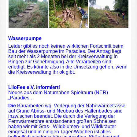
Wasserpumpe
Leider gibt es noch keinen wirklichen Fortschritt beim
Bau der Wasserpumpe im Paradies. Der Antrag liegt
seit mehr als 2 Monaten bei der Kreisverwaltung in
Bingen zur Genehmigung. Alle Vorarbeiten sind
erledigt. Es könnte also in die Umsetzung gehen, wenn
die Kreisverwaltung ihr ok gibt.
LiloFee e.V. informiert!
Neues aus dem Naturnahen Spielraum (NER)
„Paradies „
Die
Bauarbeiten wg. Verlegung der Nahewärmetrasse
auf Grund Abriss- und Neubau des Hallenbades sind
inzwischen beendet. Die durch die Verlegung der
Fernwärmerohre entstandenen großen Schneisen
haben wir mit Gras-, Wildblumen- und Wildkräuter
eingesät und in einigen Tagen/Wochen ist alles
hoffentlich wieder schön anzusehen. Sträucher und